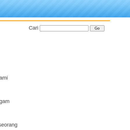
Cari
kami
agam
 seorang