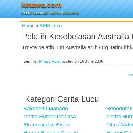
ketawa.com
Cerita Lucu dan Humor Indonesia
Home
»
SMS Lucu
Pelatih Kesebelasan Australia
Trnyta pelatih Tim Australia adlh Org Jatim.
Sent by:
Mhazz Adiet
posted on
16 June 2006
«
Kategori Cerita Lucu
Bakusedu Manado
Bobodoran
Cerita Humor Dewasa
Cerita Hu
Ekonomi dan Bisnis
Film / Vid
Humor Bahasa Daerah
Humor Ger