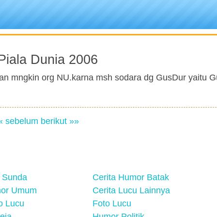
 Piala Dunia 2006
bhkan mngkin org NU.karna msh sodara dg GusDur yaitu G
« sebelum
berikut »»
 Sunda
Cerita Humor Batak
mor Umum
Cerita Lucu Lainnya
eo Lucu
Foto Lucu
eja
Humor Politik