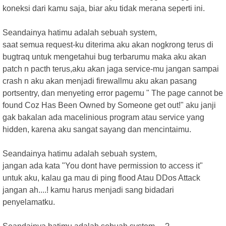
koneksi dari kamu saja, biar aku tidak merana seperti ini.
Seandainya hatimu adalah sebuah system,
saat semua request-ku diterima aku akan nogkrong terus di
bugtraq untuk mengetahui bug terbarumu maka aku akan
patch n pacth terus,aku akan jaga service-mu jangan sampai
crash n aku akan menjadi firewallmu aku akan pasang
portsentry, dan menyeting error pagemu " The page cannot be
found Coz Has Been Owned by Someone get out!" aku janji
gak bakalan ada macelinious program atau service yang
hidden, karena aku sangat sayang dan mencintaimu.
Seandainya hatimu adalah sebuah system,
jangan ada kata "You dont have permission to access it"
untuk aku, kalau ga mau di ping flood Atau DDos Attack
jangan ah....! kamu harus menjadi sang bidadari
penyelamatku.