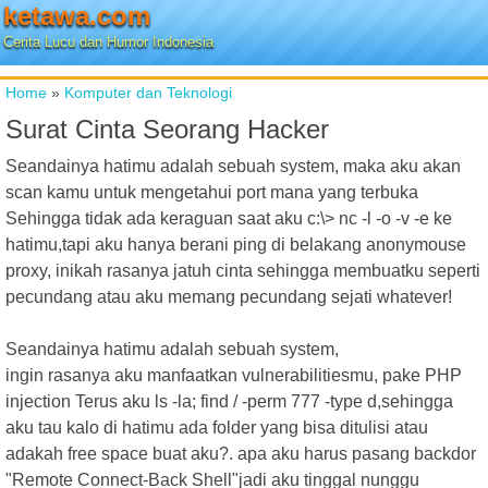
ketawa.com
Cerita Lucu dan Humor Indonesia
Home
»
Komputer dan Teknologi
Surat Cinta Seorang Hacker
Seandainya hatimu adalah sebuah system, maka aku akan
scan kamu untuk mengetahui port mana yang terbuka
Sehingga tidak ada keraguan saat aku c:\> nc -l -o -v -e ke
hatimu,tapi aku hanya berani ping di belakang anonymouse
proxy, inikah rasanya jatuh cinta sehingga membuatku seperti
pecundang atau aku memang pecundang sejati whatever!
Seandainya hatimu adalah sebuah system,
ingin rasanya aku manfaatkan vulnerabilitiesmu, pake PHP
injection Terus aku ls -la; find / -perm 777 -type d,sehingga
aku tau kalo di hatimu ada folder yang bisa ditulisi atau
adakah free space buat aku?. apa aku harus pasang backdor
"Remote Connect-Back Shell"jadi aku tinggal nunggu