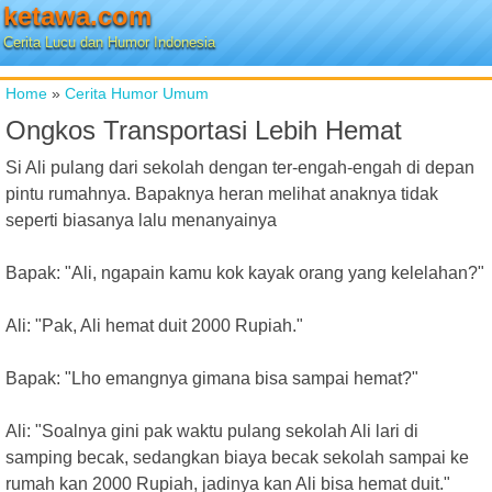
ketawa.com
Cerita Lucu dan Humor Indonesia
Home
»
Cerita Humor Umum
Ongkos Transportasi Lebih Hemat
Si Ali pulang dari sekolah dengan ter-engah-engah di depan
pintu rumahnya. Bapaknya heran melihat anaknya tidak
seperti biasanya lalu menanyainya
Bapak: "Ali, ngapain kamu kok kayak orang yang kelelahan?"
Ali: "Pak, Ali hemat duit 2000 Rupiah."
Bapak: "Lho emangnya gimana bisa sampai hemat?"
Ali: "Soalnya gini pak waktu pulang sekolah Ali lari di
samping becak, sedangkan biaya becak sekolah sampai ke
rumah kan 2000 Rupiah, jadinya kan Ali bisa hemat duit."