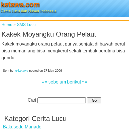
ketawa.com
Cerita Lucu dan Humor Indonesia
Home
»
SMS Lucu
Kakek Moyangku Orang Pelaut
Kakek moyangku orang pelaut punya senjata di bawah perut
bisa memanjang bisa mengkerut sekali tembak perutmu bisa
gendut
Sent by:
e-ketawa
posted on
17 May 2006
«« sebelum
berikut »»
Cari
Kategori Cerita Lucu
Bakusedu Manado