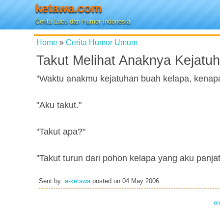
ketawa.com
Cerita Lucu dan Humor Indonesia
Home
»
Cerita Humor Umum
Takut Melihat Anaknya Kejatu
"Waktu anakmu kejatuhan buah kelapa, kenap
"Aku takut."
"Takut apa?"
"Takut turun dari pohon kelapa yang aku panjat
Sent by:
e-ketawa
posted on
04 May 2006
«