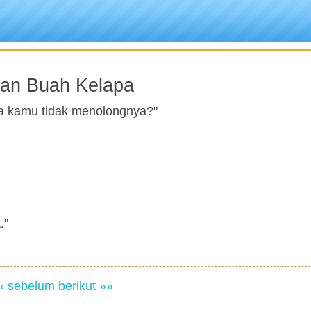
han Buah Kelapa
a kamu tidak menolongnya?"
."
« sebelum
berikut »»