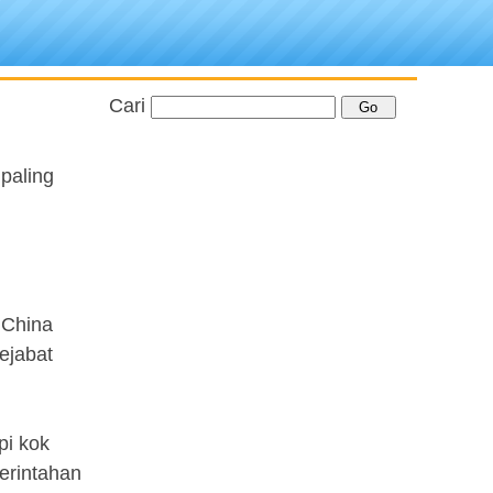
Cari
 paling
i China
ejabat
pi kok
erintahan