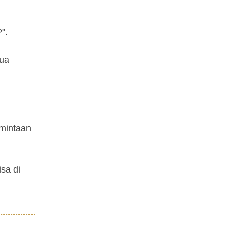
".
mua
rmintaan
isa di