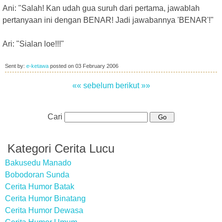
Ani: "Salah! Kan udah gua suruh dari pertama, jawablah
pertanyaan ini dengan BENAR! Jadi jawabannya 'BENAR'!"
Ari: "Sialan loe!!!"
Sent by:
e-ketawa
posted on
03 February 2006
«« sebelum
berikut »»
Cari
Kategori Cerita Lucu
Bakusedu Manado
Bobodoran Sunda
Cerita Humor Batak
Cerita Humor Binatang
Cerita Humor Dewasa