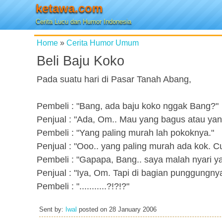
ketawa.com
Cerita Lucu dan Humor Indonesia
Home
»
Cerita Humor Umum
Beli Baju Koko
Pada suatu hari di Pasar Tanah Abang,
Pembeli : "Bang, ada baju koko nggak Bang?"
Penjual : "Ada, Om.. Mau yang bagus atau yan
Pembeli : "Yang paling murah lah pokoknya."
Penjual : "Ooo.. yang paling murah ada kok. 
Pembeli : "Gapapa, Bang.. saya malah nyari 
Penjual : "Iya, Om. Tapi di bagian punggungn
Pembeli : "...........?!?!?"
Sent by:
Iwal
posted on
28 January 2006