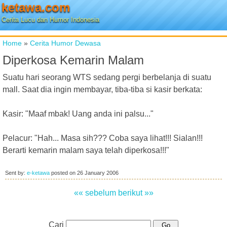
ketawa.com
Cerita Lucu dan Humor Indonesia
Home
»
Cerita Humor Dewasa
Diperkosa Kemarin Malam
Suatu hari seorang WTS sedang pergi berbelanja di suatu
mall. Saat dia ingin membayar, tiba-tiba si kasir berkata:
Kasir: "Maaf mbak! Uang anda ini palsu..."
Pelacur: "Hah... Masa sih??? Coba saya lihat!!! Sialan!!!
Berarti kemarin malam saya telah diperkosa!!!"
Sent by:
e-ketawa
posted on
26 January 2006
«« sebelum
berikut »»
Cari