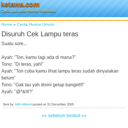
ketawa.com
Cerita Lucu dan Humor Indonesia
Home
»
Cerita Humor Umum
Disuruh Cek Lampu teras
Suatu sore...
Ayah: "Ton, kamu lagi ada di mana?"
Tono: "Di teras, yah!"
Ayah: "Ton coba kamu lihat lampu teras sudah dinyalakan
belum"
Tono: "Gak tau yah disini gelap banget!!!"
Ayah: "@*&!#?"
Sent by:
Aldhi Alfiandi
posted on
31 December 2005
«« sebelum
berikut »»