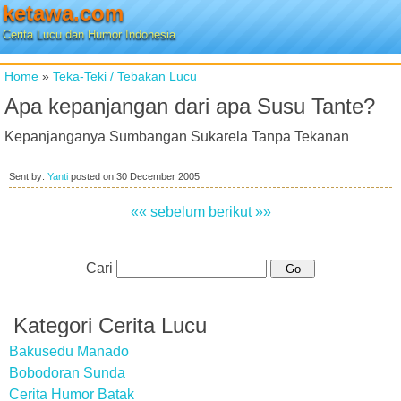
ketawa.com
Cerita Lucu dan Humor Indonesia
Home
»
Teka-Teki / Tebakan Lucu
Apa kepanjangan dari apa Susu Tante?
Kepanjanganya Sumbangan Sukarela Tanpa Tekanan
Sent by:
Yanti
posted on
30 December 2005
«« sebelum
berikut »»
Cari
Kategori Cerita Lucu
Bakusedu Manado
Bobodoran Sunda
Cerita Humor Batak