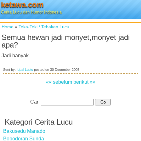
ketawa.com
Cerita Lucu dan Humor Indonesia
Home
»
Teka-Teki / Tebakan Lucu
Semua hewan jadi monyet,monyet jadi
apa?
Jadi banyak.
Sent by:
Iqbal Lubis
posted on
30 December 2005
«« sebelum
berikut »»
Cari
Kategori Cerita Lucu
Bakusedu Manado
Bobodoran Sunda