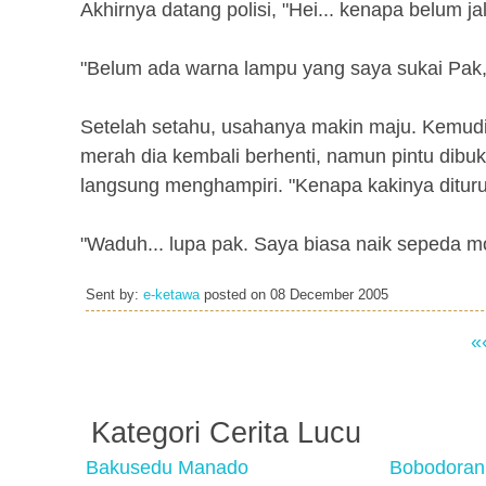
Akhirnya datang polisi, "Hei... kenapa belum ja
"Belum ada warna lampu yang saya sukai Pak,
Setelah setahu, usahanya makin maju. Kemud
merah dia kembali berhenti, namun pintu dibuka
langsung menghampiri. "Kenapa kakinya diturun
"Waduh... lupa pak. Saya biasa naik sepeda mo
Sent by:
e-ketawa
posted on
08 December 2005
«
Kategori Cerita Lucu
Bakusedu Manado
Bobodoran