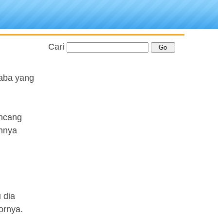
Cari
laba yang
encang
annya
 dia
ornya.