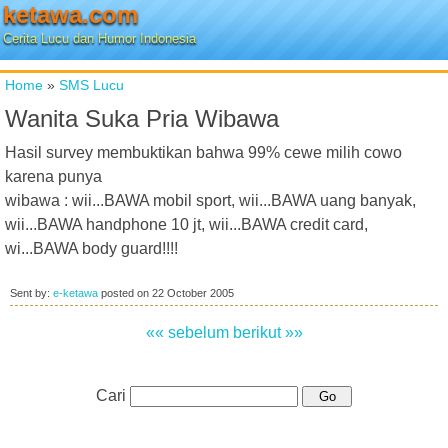
ketawa.com
Cerita Lucu dan Humor Indonesia
Home
»
SMS Lucu
Wanita Suka Pria Wibawa
Hasil survey membuktikan bahwa 99% cewe milih cowo
karena punya
wibawa : wii...BAWA mobil sport, wii...BAWA uang banyak,
wii...BAWA handphone 10 jt, wii...BAWA credit card,
wi...BAWA body guard!!!!
Sent by:
e-ketawa
posted on
22 October 2005
«« sebelum
berikut »»
Cari