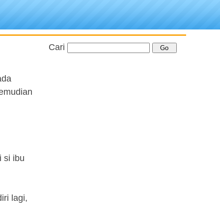
Cari
ada
kemudian
 si ibu
ri lagi,