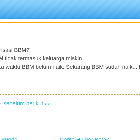
ensasi BBM?"
 tidak termasuk keluarga miskin."
ata waktu BBM belum naik. Sekarang BBM sudah naik... b
« sebelum
berikut »»
 Sunda
Cerita Humor Batak