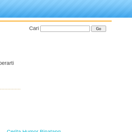
Cari
erarti
Cerita Humor Binatang