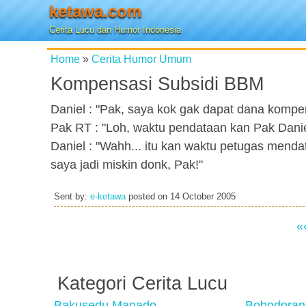
ketawa.com
Cerita Lucu dan Humor Indonesia
Home
»
Cerita Humor Umum
Kompensasi Subsidi BBM
Daniel : "Pak, saya kok gak dapat dana komp
Pak RT : "Loh, waktu pendataan kan Pak Daniel
Daniel : "Wahh... itu kan waktu petugas mend
saya jadi miskin donk, Pak!"
Sent by:
e-ketawa
posted on
14 October 2005
«
Kategori Cerita Lucu
Bakusedu Manado
Bobodoran