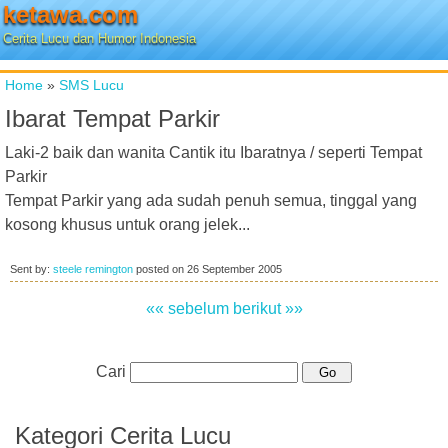
ketawa.com
Cerita Lucu dan Humor Indonesia
Home
»
SMS Lucu
Ibarat Tempat Parkir
Laki-2 baik dan wanita Cantik itu Ibaratnya / seperti Tempat
Parkir
Tempat Parkir yang ada sudah penuh semua, tinggal yang
kosong khusus untuk orang jelek...
Sent by:
steele remington
posted on
26 September 2005
«« sebelum
berikut »»
Cari
Kategori Cerita Lucu