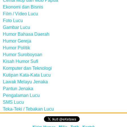
Cerita Mop dan Mob Papua
Ekonomi dan Bisnis
Film / Video Lucu
Foto Lucu
Gambar Lucu
Humor Bahasa Daerah
Humor Gereja
Humor Politik
Humor Suroboyoan
Kisah Humor Sufi
Komputer dan Teknologi
Kutipan Kata-Kata Lucu
Lawak Melayu Jenaka
Pantun Jenaka
Pengalaman Lucu
SMS Lucu
Teka-Teki / Tebakan Lucu