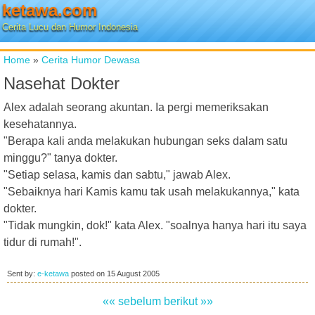
ketawa.com
Cerita Lucu dan Humor Indonesia
Home
»
Cerita Humor Dewasa
Nasehat Dokter
Alex adalah seorang akuntan. Ia pergi memeriksakan
kesehatannya.
"Berapa kali anda melakukan hubungan seks dalam satu
minggu?" tanya dokter.
"Setiap selasa, kamis dan sabtu," jawab Alex.
"Sebaiknya hari Kamis kamu tak usah melakukannya," kata
dokter.
"Tidak mungkin, dok!" kata Alex. "soalnya hanya hari itu saya
tidur di rumah!".
Sent by:
e-ketawa
posted on
15 August 2005
«« sebelum
berikut »»