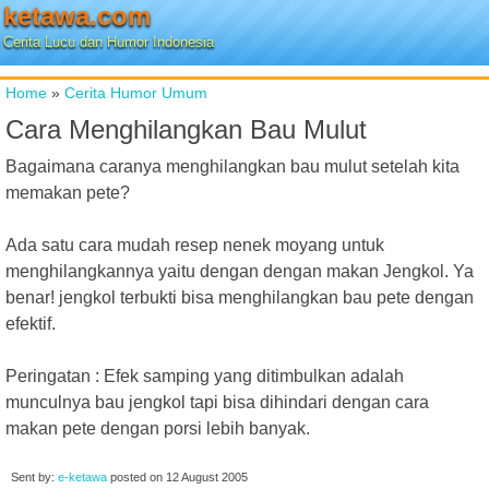
ketawa.com
Cerita Lucu dan Humor Indonesia
Home
»
Cerita Humor Umum
Cara Menghilangkan Bau Mulut
Bagaimana caranya menghilangkan bau mulut setelah kita
memakan pete?
Ada satu cara mudah resep nenek moyang untuk
menghilangkannya yaitu dengan dengan makan Jengkol. Ya
benar! jengkol terbukti bisa menghilangkan bau pete dengan
efektif.
Peringatan : Efek samping yang ditimbulkan adalah
munculnya bau jengkol tapi bisa dihindari dengan cara
makan pete dengan porsi lebih banyak.
Sent by:
e-ketawa
posted on
12 August 2005