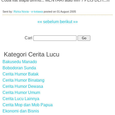
Coba liat siapa dirimu... MENTARI atau lilin ? PLIS DEH...!!!
Sent by:
Rizka Novia - e-ketawa
posted on
01 August 2005
«« sebelum
berikut »»
Cari
Kategori Cerita Lucu
Bakusedu Manado
Bobodoran Sunda
Cerita Humor Batak
Cerita Humor Binatang
Cerita Humor Dewasa
Cerita Humor Umum
Cerita Lucu Lainnya
Cerita Mop dan Mob Papua
Ekonomi dan Bisnis