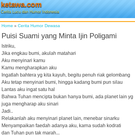
ketawa.com
Cerita Lucu dan Humor Indonesia
Home
»
Cerita Humor Dewasa
Puisi Suami yang Minta Ijin Poligami
Istriku,
Jika engkau bumi, akulah matahari
Aku menyinari kamu
Kamu mengharapkan aku
Ingatlah bahtera yg kita kayuh, begitu penuh riak gelombang
Aku tetap menyinari bumi, hingga kadang bumi pun silau
Lantas aku ingat satu hal
Bahwa Tuhan mencipta bukan hanya bumi, ada planet lain yg
juga mengharap aku sinari
Jadi..
Relakanlah aku menyinari planet lain, menebar sinarku
Menyampaikan faedah adanya aku, karna sudah kodrati
dan Tuhan pun tak marah...