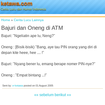
ketawa.com
Cerita Lucu dan Humor Indonesia
Home
»
Cerita Lucu Lainnya
Bajuri dan Oneng di ATM
Bajuri: "Ngeliatin ape lu, Neng?"
Oneng : [Bisik-bisik) "Bang, aye tau PIN orang yang diri di
depan kite heee, hee .... !"
Bajuri: "Nyang bener lu, emang berape nomer PIN-nye?"
Oneng : "Empat bintang ...!"
Sent by:
e-ketawa
posted on
01 August 2005
«« sebelum
berikut »»