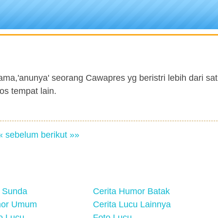
ama,'anunya' seorang Cawapres yg beristri lebih dari satu
os tempat lain.
« sebelum
berikut »»
 Sunda
Cerita Humor Batak
mor Umum
Cerita Lucu Lainnya
eo Lucu
Foto Lucu