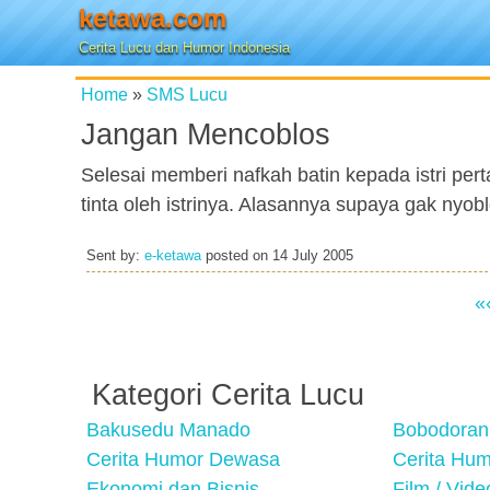
ketawa.com
Cerita Lucu dan Humor Indonesia
Home
»
SMS Lucu
Jangan Mencoblos
Selesai memberi nafkah batin kepada istri pert
tinta oleh istrinya. Alasannya supaya gak nyobl
Sent by:
e-ketawa
posted on
14 July 2005
«
Kategori Cerita Lucu
Bakusedu Manado
Bobodoran
Cerita Humor Dewasa
Cerita Hu
Ekonomi dan Bisnis
Film / Vid