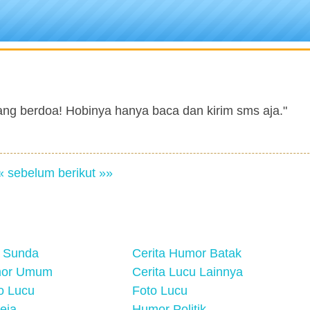
arang berdoa! Hobinya hanya baca dan kirim sms aja."
« sebelum
berikut »»
 Sunda
Cerita Humor Batak
mor Umum
Cerita Lucu Lainnya
eo Lucu
Foto Lucu
eja
Humor Politik