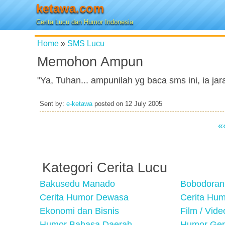
ketawa.com
Cerita Lucu dan Humor Indonesia
Home
»
SMS Lucu
Memohon Ampun
"Ya, Tuhan... ampunilah yg baca sms ini, ia j
Sent by:
e-ketawa
posted on
12 July 2005
«
Kategori Cerita Lucu
Bakusedu Manado
Bobodoran
Cerita Humor Dewasa
Cerita Hu
Ekonomi dan Bisnis
Film / Vid
Humor Bahasa Daerah
Humor Ger