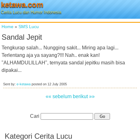
ketawa.com
Cerita Lucu dan Humor Indonesia
Home
»
SMS Lucu
Sandal Jepit
Tengkurap salah... Nungging sakit... Miring apa lagi...
Terlentang aja ya sayang?!!! Nah.. enak kan!
"ALHAMDULILLAH", ternyata sandal jepitku masih bisa
dipakai...
Sent by:
e-ketawa
posted on
12 July 2005
«« sebelum
berikut »»
Cari
Kategori Cerita Lucu