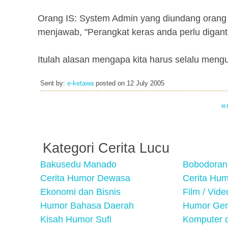
Orang IS: System Admin yang diundang orang 
menjawab, "Perangkat keras anda perlu diganti
Itulah alasan mengapa kita harus selalu meng
Sent by:
e-ketawa
posted on
12 July 2005
«
Kategori Cerita Lucu
Bakusedu Manado
Bobodoran
Cerita Humor Dewasa
Cerita Hu
Ekonomi dan Bisnis
Film / Vid
Humor Bahasa Daerah
Humor Ger
Kisah Humor Sufi
Komputer d