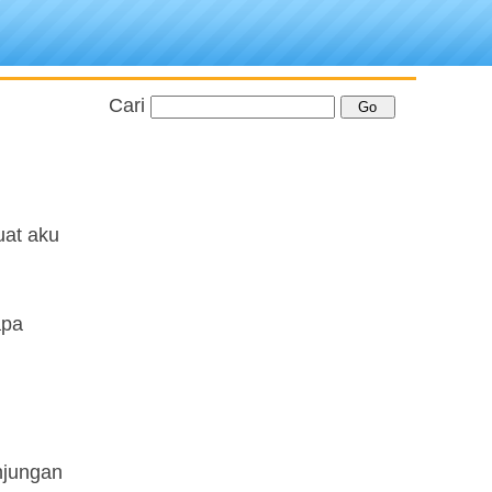
Cari
uat aku
apa
unjungan