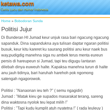
ketawa.com
Cerita Lucu dan Humor Indonesia
Home
»
Bobodoran Sunda
Politisi Jujur
Di Bunderan HI Jumad keur unjuk rasa bari ngacung ngacung
sapanduk. Dina sapandukna aya tulisan daptar ngaran politisi
busuk, keur kitu kareret ku saurang politisi anu keur naek bus
way,pudigdig manehna siga nu ambek terus menta eureun
persis di hareupeun si Jumad, tapi teu digugu lantaran
dilebah dinya euweuh halte. Kapaksa manehna turun di halte
anu jauh tidinya, bari haruhah harehoh pok ngomong
satengah ngagorowok.
Politisi : "Nanaonan ieu teh ?" ( semu ngagidir)
Jumad : "Matak kieu ge supados masarakat terang, sareng
dina waktosna nyolok teu lepat milih !"
Politisi : "Tapi kudu kumplit atuh nyatetna !" ( rada leuleuy )