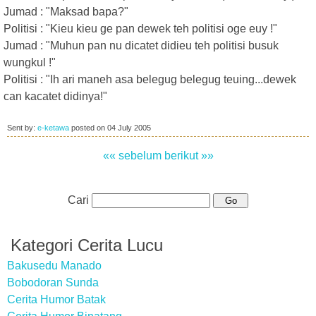
Jumad : "Maksad bapa?"
Politisi : "Kieu kieu ge pan dewek teh politisi oge euy !"
Jumad : "Muhun pan nu dicatet didieu teh politisi busuk
wungkul !"
Politisi : "Ih ari maneh asa belegug belegug teuing...dewek
can kacatet didinya!"
Sent by:
e-ketawa
posted on
04 July 2005
«« sebelum
berikut »»
Cari
Kategori Cerita Lucu
Bakusedu Manado
Bobodoran Sunda
Cerita Humor Batak