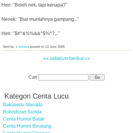
Heri: "Boleh nek, tapi kenapa?"
Nenek: "Biar muntahnya gampang..."
Heri: "$#^&%%&&^$%^?..."
Sent by:
e-ketawa
posted on
13 June 2005
«« sebelum
berikut »»
Cari
Kategori Cerita Lucu
Bakusedu Manado
Bobodoran Sunda
Cerita Humor Batak
Cerita Humor Binatang