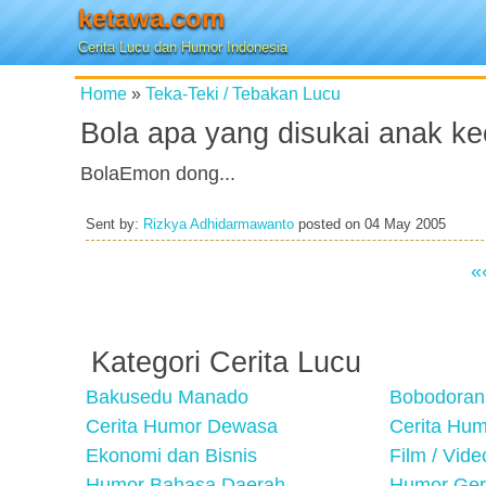
ketawa.com
Cerita Lucu dan Humor Indonesia
Home
»
Teka-Teki / Tebakan Lucu
Bola apa yang disukai anak ke
BolaEmon dong...
Sent by:
Rizkya Adhidarmawanto
posted on
04 May 2005
«
Kategori Cerita Lucu
Bakusedu Manado
Bobodoran
Cerita Humor Dewasa
Cerita Hu
Ekonomi dan Bisnis
Film / Vid
Humor Bahasa Daerah
Humor Ger