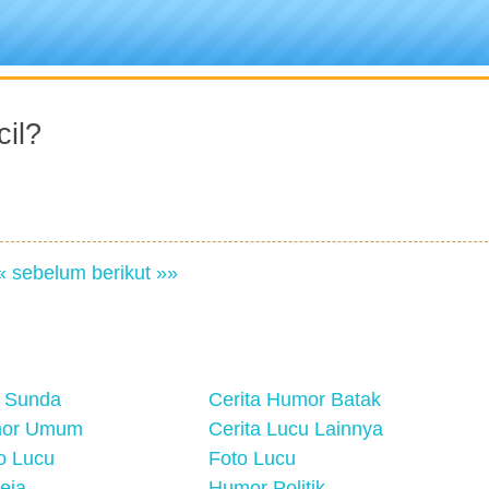
cil?
« sebelum
berikut »»
 Sunda
Cerita Humor Batak
mor Umum
Cerita Lucu Lainnya
eo Lucu
Foto Lucu
eja
Humor Politik