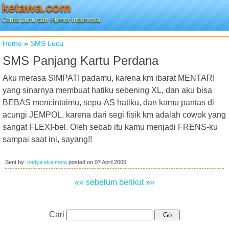
ketawa.com
Cerita Lucu dan Humor Indonesia
Home
»
SMS Lucu
SMS Panjang Kartu Perdana
Aku merasa SIMPATI padamu, karena km ibarat MENTARI
yang sinarnya membuat hatiku sebening XL, dan aku bisa
BEBAS mencintaimu, sepu-AS hatiku, dan kamu pantas di
acungi JEMPOL, karena dari segi fisik km adalah cowok yang
sangat FLEXI-bel. Oleh sebab itu kamu menjadi FRENS-ku
sampai saat ini, sayang!!
Sent by:
nadya eka meta
posted on
07 April 2005
«« sebelum
berikut »»
Cari