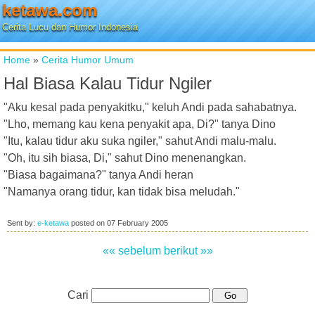
ketawa.com
Cerita Lucu dan Humor Indonesia
Home
»
Cerita Humor Umum
Hal Biasa Kalau Tidur Ngiler
"Aku kesal pada penyakitku," keluh Andi pada sahabatnya.
"Lho, memang kau kena penyakit apa, Di?" tanya Dino
"Itu, kalau tidur aku suka ngiler," sahut Andi malu-malu.
"Oh, itu sih biasa, Di," sahut Dino menenangkan.
"Biasa bagaimana?" tanya Andi heran
"Namanya orang tidur, kan tidak bisa meludah."
Sent by:
e-ketawa
posted on
07 February 2005
«« sebelum
berikut »»
Cari