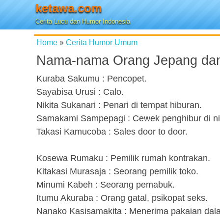
ketawa.com
Cerita Lucu dan Humor Indonesia
Home
»
Cerita Humor Umum
Nama-nama Orang Jepang dan 
Kuraba Sakumu : Pencopet.
Sayabisa Urusi : Calo.
Nikita Sukanari : Penari di tempat hiburan.
Samakami Sampepagi : Cewek penghibur di ni
Takasi Kamucoba : Sales door to door.
Kosewa Rumaku : Pemilik rumah kontrakan.
Kitakasi Murasaja : Seorang pemilik toko.
Minumi Kabeh : Seorang pemabuk.
Itumu Akuraba : Orang gatal, psikopat seks.
Nanako Kasisamakita : Menerima pakaian dal