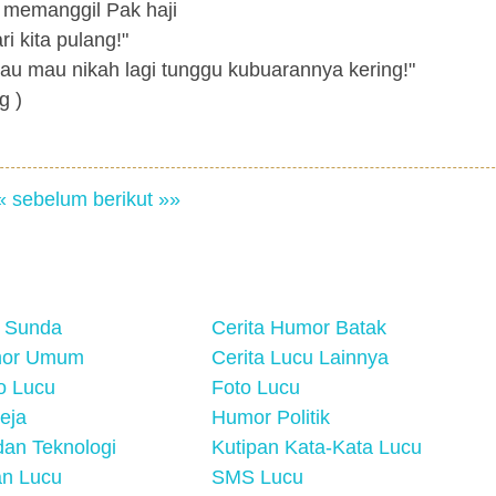
 memanggil Pak haji
i kita pulang!"
alau mau nikah lagi tunggu kubuarannya kering!"
g )
« sebelum
berikut »»
 Sunda
Cerita Humor Batak
mor Umum
Cerita Lucu Lainnya
eo Lucu
Foto Lucu
eja
Humor Politik
an Teknologi
Kutipan Kata-Kata Lucu
n Lucu
SMS Lucu