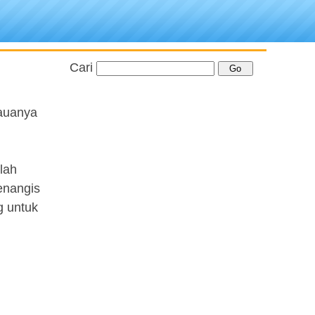
Cari
mauanya
lah
enangis
g untuk