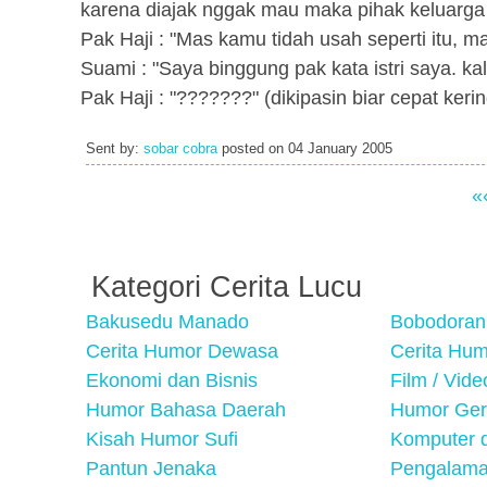
karena diajak nggak mau maka pihak keluarga
Pak Haji : "Mas kamu tidah usah seperti itu, mar
Suami : "Saya binggung pak kata istri saya. k
Pak Haji : "???????" (dikipasin biar cepat kerin
Sent by:
sobar cobra
posted on
04 January 2005
«
Kategori Cerita Lucu
Bakusedu Manado
Bobodoran
Cerita Humor Dewasa
Cerita Hu
Ekonomi dan Bisnis
Film / Vid
Humor Bahasa Daerah
Humor Ger
Kisah Humor Sufi
Komputer d
Pantun Jenaka
Pengalama