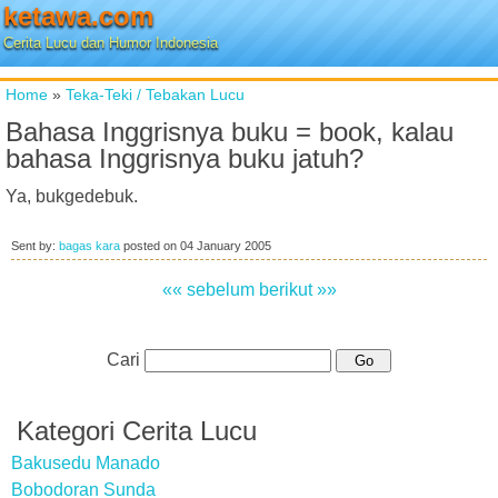
ketawa.com
Cerita Lucu dan Humor Indonesia
Home
»
Teka-Teki / Tebakan Lucu
Bahasa Inggrisnya buku = book, kalau
bahasa Inggrisnya buku jatuh?
Ya, bukgedebuk.
Sent by:
bagas kara
posted on
04 January 2005
«« sebelum
berikut »»
Cari
Kategori Cerita Lucu
Bakusedu Manado
Bobodoran Sunda