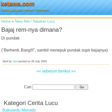
ketawa.com
Cerita Lucu dan Humor Indonesia
Home
»
Teka-Teki / Tebakan Lucu
Bajaj rem-nya dimana?
Di pundak
("Berhenti, Bang!!!", sambil menepuk pundak supir bajajnya)
Sent by:
ijoel
posted on
28 July 2004
«« sebelum
berikut »»
Cari
Kategori Cerita Lucu
Bakusedu Manado