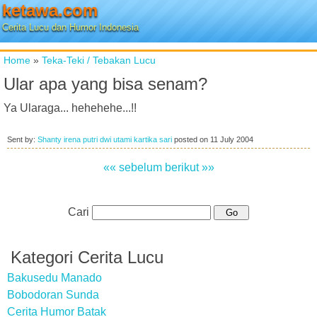
ketawa.com
Cerita Lucu dan Humor Indonesia
Home
»
Teka-Teki / Tebakan Lucu
Ular apa yang bisa senam?
Ya Ularaga... hehehehe...!!
Sent by:
Shanty irena putri dwi utami kartika sari
posted on
11 July 2004
«« sebelum
berikut »»
Cari
Kategori Cerita Lucu
Bakusedu Manado
Bobodoran Sunda
Cerita Humor Batak