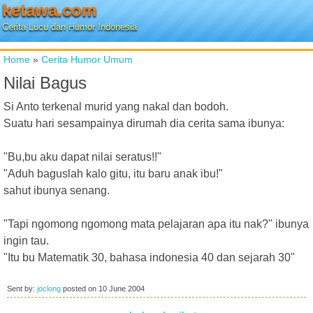
ketawa.com
Cerita Lucu dan Humor Indonesia
Home
»
Cerita Humor Umum
Nilai Bagus
Si Anto terkenal murid yang nakal dan bodoh.
Suatu hari sesampainya dirumah dia cerita sama ibunya:
"Bu,bu aku dapat nilai seratus!!"
"Aduh baguslah kalo gitu, itu baru anak ibu!"
sahut ibunya senang.
"Tapi ngomong ngomong mata pelajaran apa itu nak?" ibunya
ingin tau.
"Itu bu Matematik 30, bahasa indonesia 40 dan sejarah 30"
Sent by:
joclong
posted on
10 June 2004