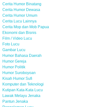
Cerita Humor Binatang
Cerita Humor Dewasa
Cerita Humor Umum
Cerita Lucu Lainnya
Cerita Mop dan Mob Papua
Ekonomi dan Bisnis
Film / Video Lucu
Foto Lucu
Gambar Lucu
Humor Bahasa Daerah
Humor Gereja
Humor Politik
Humor Suroboyoan
Kisah Humor Sufi
Komputer dan Teknologi
Kutipan Kata-Kata Lucu
Lawak Melayu Jenaka
Pantun Jenaka