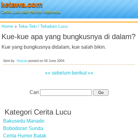
ketawa.com
Cerita Lucu dan Humor Indonesia
Home
»
Teka-Teki / Tebakan Lucu
Kue-kue apa yang bungkusnya di dalam?
Kue yang bungkusnya didalam, kue salah bikin.
Sent by:
Yooyoo
posted on
05 June 2004
«« sebelum
berikut »»
Cari
Kategori Cerita Lucu
Bakusedu Manado
Bobodoran Sunda
Cerita Humor Batak