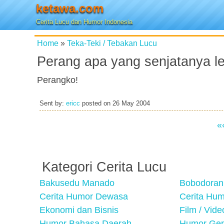
ketawa.com
Cerita Lucu dan Humor Indonesia
Home
»
Teka-Teki / Tebakan Lucu
Perang apa yang senjatanya l
Perangko!
Sent by:
ericc
posted on
26 May 2004
«
Kategori Cerita Lucu
Bakusedu Manado
Bobodoran
Cerita Humor Dewasa
Cerita Hu
Ekonomi dan Bisnis
Film / Vid
Humor Bahasa Daerah
Humor Ger