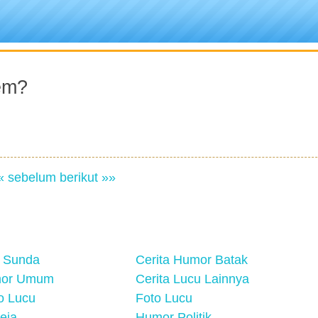
em?
« sebelum
berikut »»
 Sunda
Cerita Humor Batak
mor Umum
Cerita Lucu Lainnya
eo Lucu
Foto Lucu
eja
Humor Politik