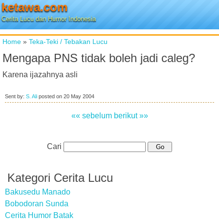
ketawa.com
Cerita Lucu dan Humor Indonesia
Home
»
Teka-Teki / Tebakan Lucu
Mengapa PNS tidak boleh jadi caleg?
Karena ijazahnya asli
Sent by:
S. Ali
posted on
20 May 2004
«« sebelum
berikut »»
Cari
Kategori Cerita Lucu
Bakusedu Manado
Bobodoran Sunda
Cerita Humor Batak