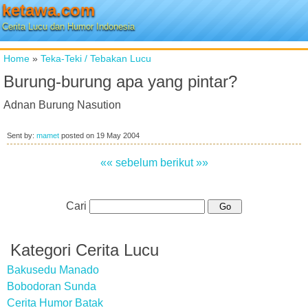
ketawa.com
Cerita Lucu dan Humor Indonesia
Home
»
Teka-Teki / Tebakan Lucu
Burung-burung apa yang pintar?
Adnan Burung Nasution
Sent by:
mamet
posted on
19 May 2004
«« sebelum
berikut »»
Cari
Kategori Cerita Lucu
Bakusedu Manado
Bobodoran Sunda
Cerita Humor Batak