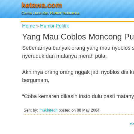
ketawa.com
Cerita Lucu dan Humor Indonesia
Home
»
Humor Politik
Yang Mau Coblos Moncong Pu
Sebenarnya banyak orang yang mau nyoblos si
nyeruduk dan matanya merah pula.
Akhirnya orang orang nggak jadi nyoblos dia ka
bergumam,
"Coba kemaren dikasih insto dulu pasti matany
Sent by:
mukhitech
posted on
08 May 2004
«