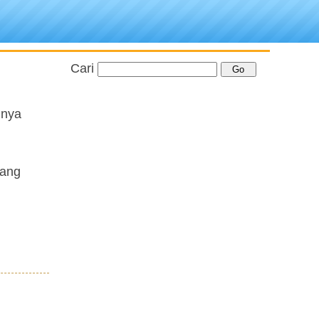
Cari
hnya
yang