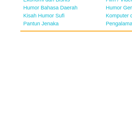
Humor Bahasa Daerah
Humor Ger
Kisah Humor Sufi
Komputer d
Pantun Jenaka
Pengalama