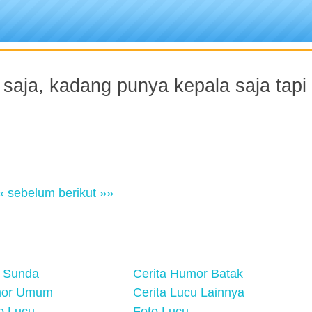
aja, kadang punya kepala saja tapi 
« sebelum
berikut »»
 Sunda
Cerita Humor Batak
mor Umum
Cerita Lucu Lainnya
eo Lucu
Foto Lucu