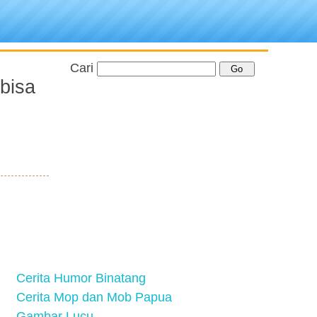
Cari
bisa
Cerita Humor Binatang
Cerita Mop dan Mob Papua
Gambar Lucu