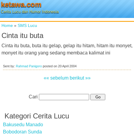
ketawa.com
Cerita Lucu dan Humor Indonesia
Home
»
SMS Lucu
Cinta itu buta
Cinta itu buta, buta itu gelap, gelap itu hitam, hitam itu monyet,
monyet itu orang yang sedang membaca kalimat ini
Sent by:
Rahmad Panigoro
posted on
20 April 2004
«« sebelum
berikut »»
Cari
Kategori Cerita Lucu
Bakusedu Manado
Bobodoran Sunda