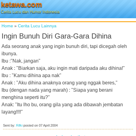
ketawa.com
Cerita Lucu dan Humor Indonesia
Home
»
Cerita Lucu Lainnya
Ingin Bunuh Diri Gara-Gara Dihina
Ada seorang anak yang ingin bunuh diri, tapi dicegah oleh
ibunya.
Ibu :"Nak, jangan"
Anak : "Biarkan saja, aku ingin mati daripada aku dihina!"
Ibu : "Kamu dihina apa nak"
Anak : "Aku dihina anaknya orang yang nggak beres,"
Ibu (dengan nada yang marah) : "Siapa yang berani
menghina seperti itu?"
Anak: "Itu lho bu, orang gila yang ada dibawah jembatan
layang!!!!"
Sent by:
Rifki
posted on
07 April 2004