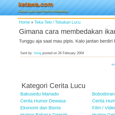
ketawa.com
Cerita Lucu dan Humor Indonesia
Home
»
Teka-Teki / Tebakan Lucu
Gimana cara membedakan ikan
Tunggu aja saat mau pipis. Kalo jantan berdiri 
Sent by:
Ireng
posted on
26 February 2004
«
Kategori Cerita Lucu
Bakusedu Manado
Bobodoran
Cerita Humor Dewasa
Cerita Hu
Ekonomi dan Bisnis
Film / Vid
Humor Bahasa Daerah
Humor Ger