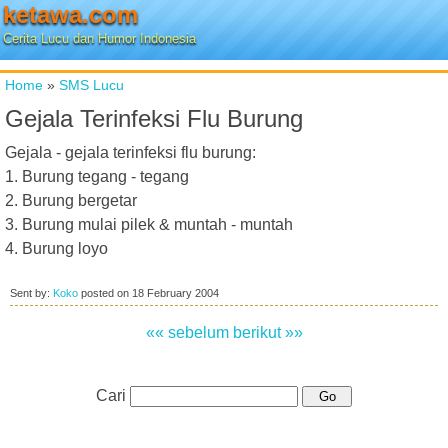
ketawa.com
Cerita Lucu dan Humor Indonesia
Home
»
SMS Lucu
Gejala Terinfeksi Flu Burung
Gejala - gejala terinfeksi flu burung:
1. Burung tegang - tegang
2. Burung bergetar
3. Burung mulai pilek & muntah - muntah
4. Burung loyo
Sent by:
Koko
posted on
18 February 2004
«« sebelum
berikut »»
Cari