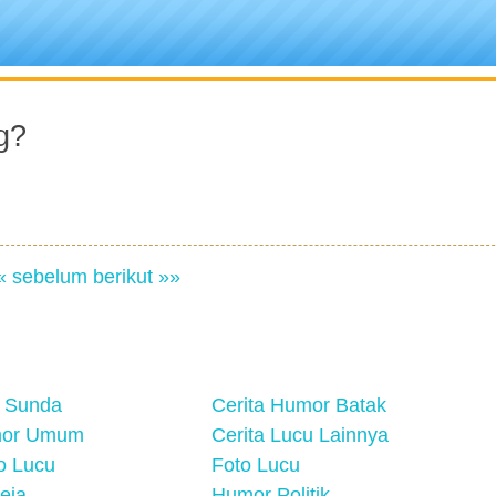
g?
« sebelum
berikut »»
 Sunda
Cerita Humor Batak
mor Umum
Cerita Lucu Lainnya
eo Lucu
Foto Lucu
eja
Humor Politik