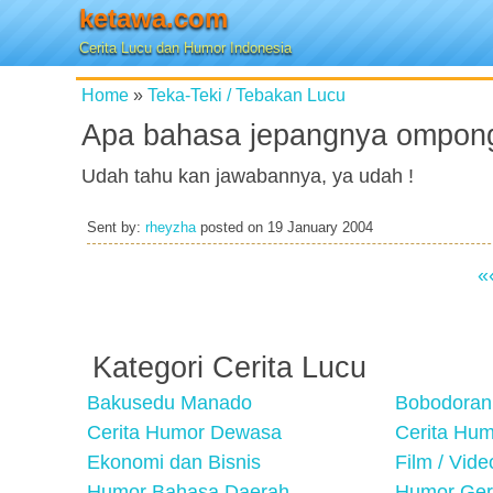
ketawa.com
Cerita Lucu dan Humor Indonesia
Home
»
Teka-Teki / Tebakan Lucu
Apa bahasa jepangnya ompon
Udah tahu kan jawabannya, ya udah !
Sent by:
rheyzha
posted on
19 January 2004
«
Kategori Cerita Lucu
Bakusedu Manado
Bobodoran
Cerita Humor Dewasa
Cerita Hu
Ekonomi dan Bisnis
Film / Vid
Humor Bahasa Daerah
Humor Ger